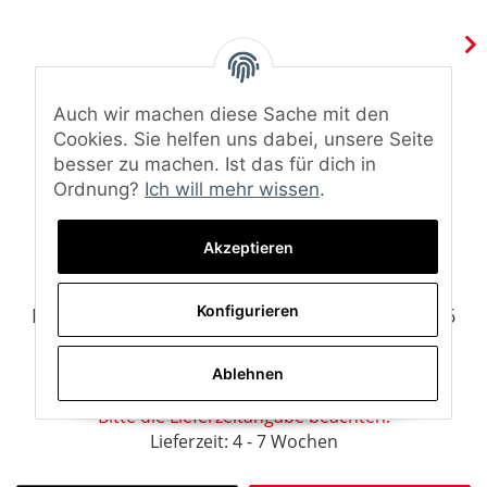
Auch wir machen diese Sache mit den
Cookies. Sie helfen uns dabei, unsere Seite
besser zu machen. Ist das für dich in
Ordnung?
Ich will mehr wissen
.
Akzeptieren
Konfigurieren
Maxton Design Frontlippe für Mini Cooper R56
JCW Hochglanz schwarz
Ablehnen
199,00 €
*
Bitte die Lieferzeitangabe beachten.
Lieferzeit: 4 - 7 Wochen