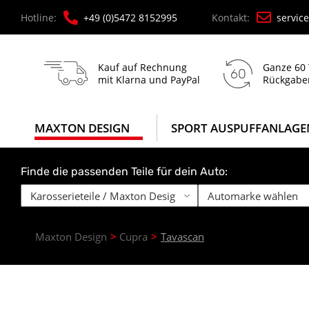
Hotline:
+49 (0)5472 8152995
Kontakt:
servic
Kauf auf Rechnung
Ganze 60
mit Klarna und PayPal
Rückgabe
MAXTON DESIGN
SPORT AUSPUFFANLAGE
Finde die passenden Teile für dein Auto:
Maxton Design
Cupra
Tavascan