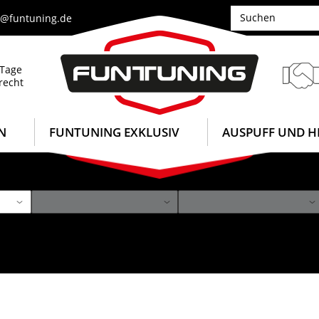
e@funtuning.de
 Tage
recht
N
FUNTUNING EXKLUSIV
AUSPUFF UND H