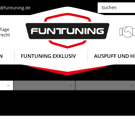
e@funtuning.de
 Tage
recht
N
FUNTUNING EXKLUSIV
AUSPUFF UND H