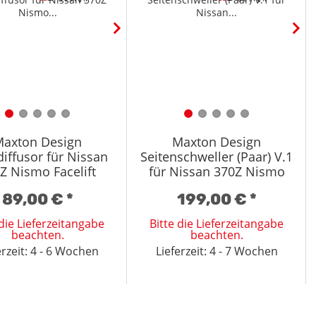
axton Design
Maxton Design
iffusor für Nissan
Seitenschweller (Paar) V.1
Z Nismo Facelift
für Nissan 370Z Nismo
chglanz schwarz
Facelift Hochglanz
89,00 €
*
199,00 €
*
schwarz
 die Lieferzeitangabe
Bitte die Lieferzeitangabe
beachten.
beachten.
erzeit: 4 - 6 Wochen
Lieferzeit: 4 - 7 Wochen