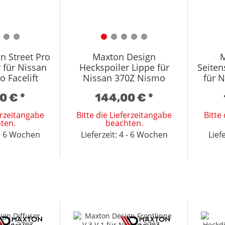
n Street Pro
Maxton Design
M
 für Nissan
Heckspoiler Lippe für
Seiten
 Facelift
Nissan 370Z Nismo
für 
arz
Facelift Hochglanz
Fa
00 €
*
144,00 €
*
schwarz
ferzeitangabe
Bitte die Lieferzeitangabe
Bitte
ten.
beachten.
4 - 6 Wochen
Lieferzeit: 4 - 6 Wochen
Lief