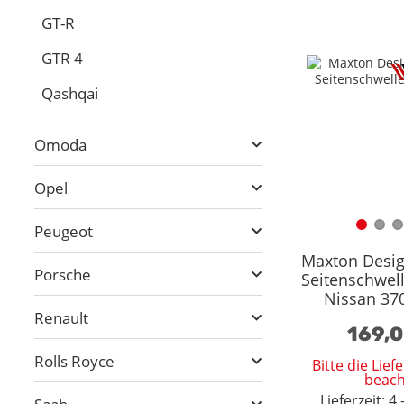
GT-R
GTR 4
Qashqai
Omoda
Opel
Peugeot
Maxton Desig
Porsche
Seitenschwell
Nissan 37
Facelift ma
Renault
169,
Rolls Royce
Bitte die Lie
beach
Lieferzeit: 