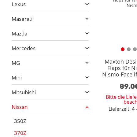
Lexus
Maserati
Mazda
Mercedes
Maxton Desi
MG
Flaps für N
Nismo Faceli
Mini
schw
89,0
Mitsubishi
Bitte die Lie
beach
Nissan
Lieferzeit: 
350Z
370Z