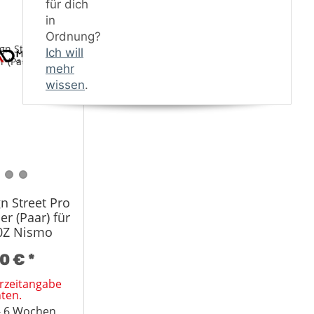
für dich
in
Ordnung?
Ich will
mehr
wissen
.
n Street Pro
er (Paar) für
0Z Nismo
tt schwarz
00 €
*
ferzeitangabe
ten.
4 - 6 Wochen