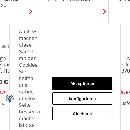
Auch wir
machen
diese
Sache
gn Diffusor
Maxton Design Frontlippe
M
mit den
issan 370Z
V.3 V.1 für Nissan 370Z
Heckd
Cookies.
ft Hochglanz
Nismo Facelift Hochglanz
370
Sie
arz
schwarz
Ho
helfen
0 €
*
199,00 €
*
Akzeptieren
uns
ferzeitangabe
Bitte die Lieferzeitangabe
Bitte
dabei,
ten.
beachten.
unsere
Konfigurieren
4 - 6 Wochen
Lieferzeit: 4 - 6 Wochen
Lief
Seite
besser zu
Ablehnen
machen.
Ist das