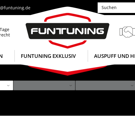
e@funtuning.de
 Tage
recht
N
FUNTUNING EXKLUSIV
AUSPUFF UND H