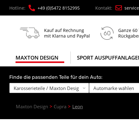
Hotline:
+49 (0)5472 8152995
Kontakt:
servic
Kauf auf Rechnung
Ganze 60
mit Klarna und PayPal
Rückgabe
MAXTON DESIGN
SPORT AUSPUFFANLAGE
Finde die passenden Teile für dein Auto:
Maxton Design
Cupra
Leon