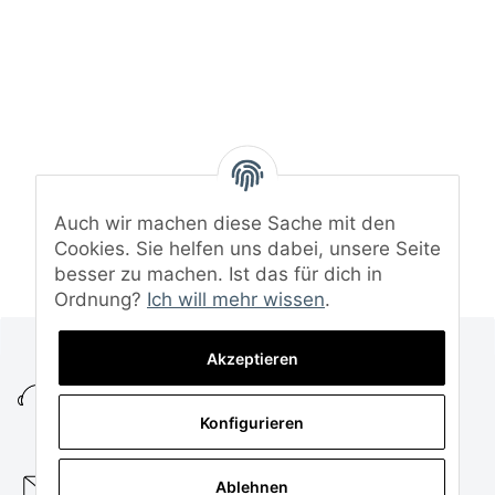
Auch wir machen diese Sache mit den
Cookies. Sie helfen uns dabei, unsere Seite
besser zu machen. Ist das für dich in
Ordnung?
Ich will mehr wissen
.
+49 (0)5472 8152995
Akzeptieren
KUNDENSERVICE
MO. - DO. 08:00 - 16:00 UHR
Konfigurieren
FR. 08:00 - 14:00 UHR
service@funtuning.de
Ablehnen