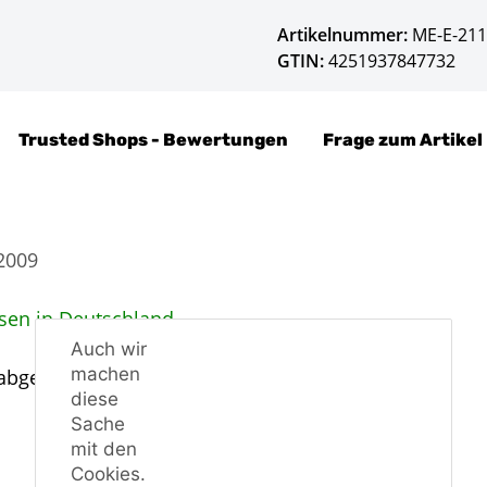
Artikelnummer:
ME-E-21
GTIN:
4251937847732
Trusted Shops - Bewertungen
Frage zum Artikel
2009
sen in Deutschland.
Auch wir
machen
 abgenommen werden, genau wie bei der ABE.
diese
Sache
mit den
Cookies.