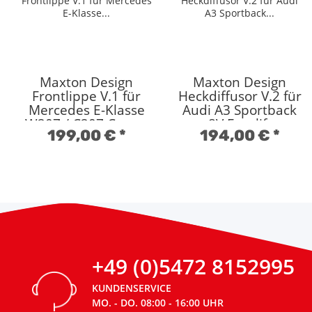
Maxton Design
Maxton Design
Frontlippe V.1 für
Heckdiffusor V.2 für
Mercedes E-Klasse
Audi A3 Sportback
W207 / C207 Coupe
8V Facelift
199,00 €
*
194,00 €
*
AMG-Line Hochglanz
Hochglanz schwarz
schwarz
+49 (0)5472 8152995
KUNDENSERVICE
MO. - DO. 08:00 - 16:00 UHR