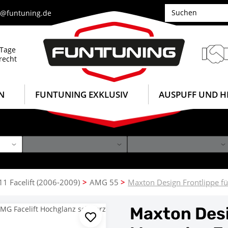
e@funtuning.de
 Tage
recht
N
FUNTUNING EXKLUSIV
AUSPUFF UND H
1 Facelift (2006-2009)
AMG 55
Maxton Design Frontlippe f
Maxton Desi