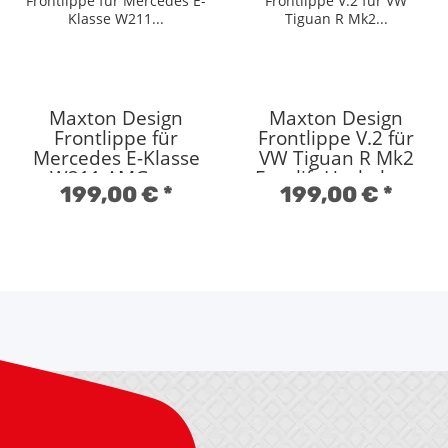
Maxton Design
Maxton Design
Frontlippe für
Frontlippe V.2 für
Mercedes E-Klasse
VW Tiguan R Mk2
W211 AMG vor
Facelift Hochglanz
199,00 €
*
199,00 €
*
Facelift Hochglanz
schwarz
schwarz