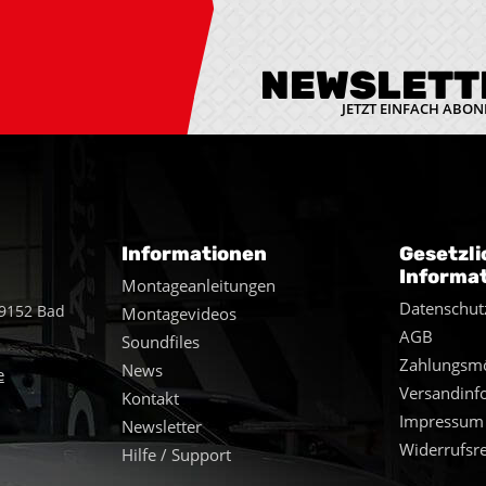
NEWSLETT
JETZT EINFACH ABON
Informationen
Gesetzli
Informa
Montageanleitungen
Datenschut
49152 Bad
Montagevideos
AGB
Soundfiles
Zahlungsmö
News
e
Versandinf
Kontakt
Impressum
Newsletter
Widerrufsr
Hilfe / Support