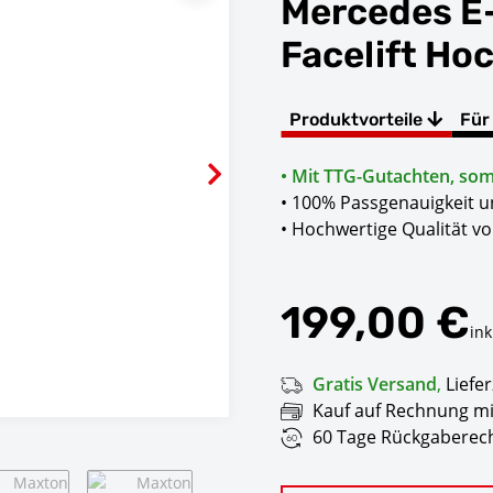
Mercedes E
Facelift Ho
Produktvorteile
Für
• Mit TTG-Gutachten, somi
• 100% Passgenauigkeit 
• Hochwertige Qualität v
199,00 €
ink
Gratis Versand
,
Liefer
Kauf auf Rechnung mi
60 Tage Rückgaberech