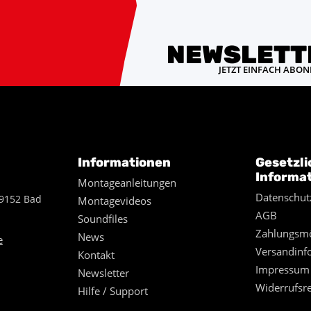
NEWSLETT
JETZT EINFACH ABON
Informationen
Gesetzli
Informa
Montageanleitungen
Datenschut
49152 Bad
Montagevideos
AGB
Soundfiles
Zahlungsmö
News
e
Versandinf
Kontakt
Impressum
Newsletter
Widerrufsr
Hilfe / Support