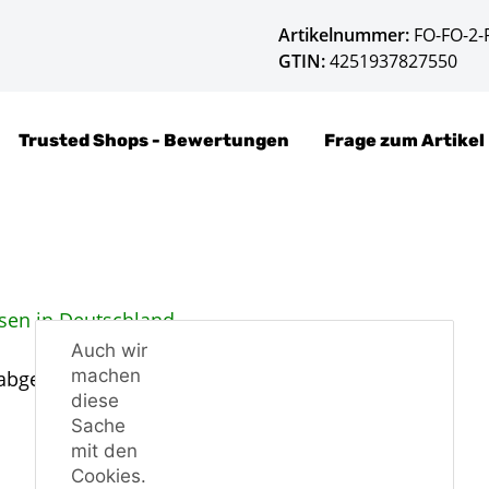
Artikelnummer:
FO-FO-2-
GTIN:
4251937827550
Trusted Shops - Bewertungen
Frage zum Artikel
sen in Deutschland.
Auch wir
machen
 abgenommen werden, genau wie bei der ABE.
diese
Sache
mit den
Cookies.