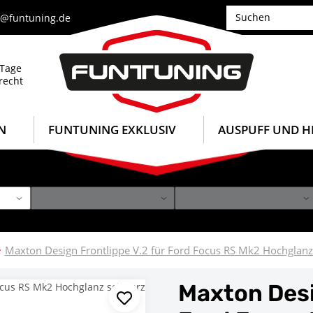
e@funtuning.de
 Tage
recht
N
FUNTUNING EXKLUSIV
AUSPUFF UND H
Maxton Design Frontlippe V.2 für Ford Focus RS Mk2 Hochglan
Maxton Desi