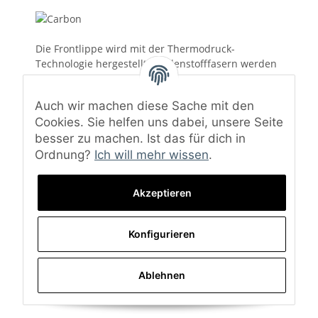
Die Frontlippe wird mit der Thermodruck-
Technologie hergestellt. Kohlenstofffasern werden
bei hoher Temperatur und hohem Druck gehärtet.
Hierzu wird ein Autoklav eingesetzt. Dabei handelt
Auch wir machen diese Sache mit den
es sich um die modernste Methode der Carbon-
Cookies. Sie helfen uns dabei, unsere Seite
Herstellung, die eine hervorragende Wirkung
garantiert – sowohl hinsichtlich der Haltbarkeit als
besser zu machen. Ist das für dich in
auch der Optik.
Ordnung?
Ich will mehr wissen
.
Akzeptieren
Wir versenden Carbon Produkte ordnungsgemäß
gesichert. Neben normaler Folie, die das Bauteil vor
Kratzern schützt, verwenden wir auch reichlich
Konfigurieren
Luftpolsterfolie und eine Schutzmatte, die das
Produkt beim Transport vor Stößen und
Vibrationen schützt.
Ablehnen