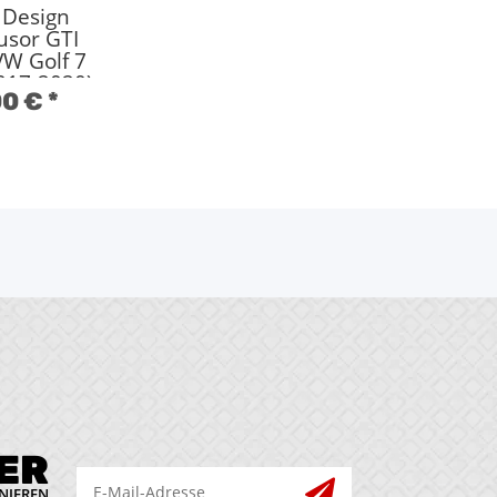
 Design
usor GTI
VW Golf 7
2017-2020)
00 €
*
z schwarz
ER
NIEREN