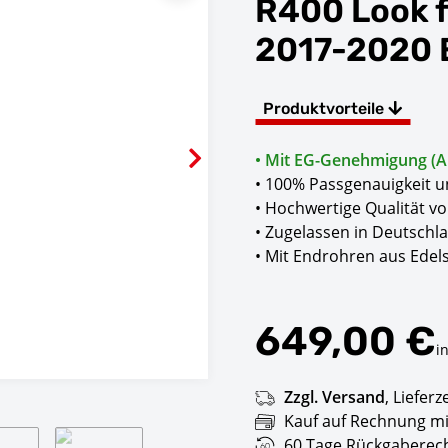
R400 Look fü
2017-2020 
Produktvorteile
• Mit EG-Genehmigung (AB
• 100% Passgenauigkeit u
• Hochwertige Qualität v
• Zugelassen in Deutschl
• Mit Endrohren aus Edel
649,00 €
i
Zzgl. Versand
,
Lieferz
Kauf auf Rechnung mi
60 Tage Rückgaberech