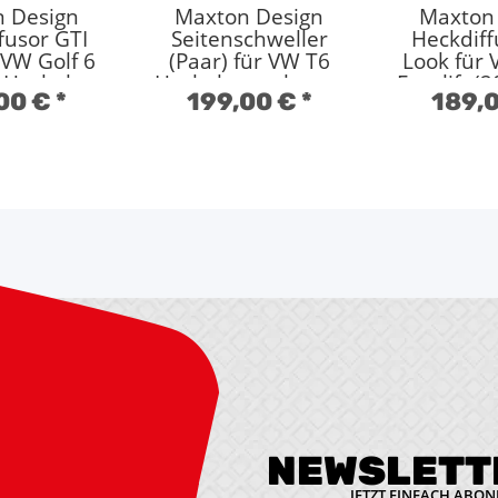
 Design
Maxton Design
Maxton
fusor GTI
Seitenschweller
Heckdiff
 VW Golf 6
(Paar) für VW T6
Look für 
 Hochglanz
Hochglanz schwarz
Facelift (
00 €
*
199,00 €
*
189,
warz
Hochglan
NEWSLETT
JETZT EINFACH ABON