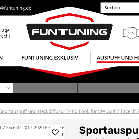
e@funtuning.de
 Tage
recht
N
FUNTUNING EXKLUSIV
AUSPUFF UND H
Sportauspuff und Heckdiffusor R400 Look für VW Golf 7 Faceli
Sportauspuf