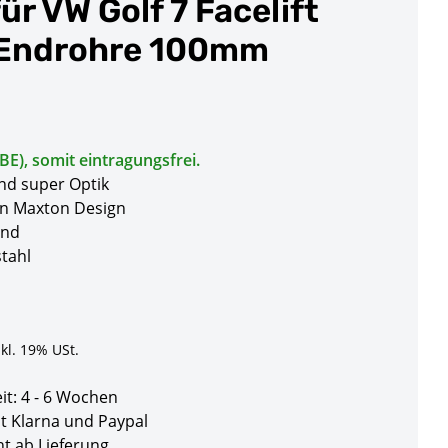
r VW Golf 7 Facelift
Endrohre 100mm
E), somit eintragungsfrei.
nd super Optik
on Maxton Design
and
stahl
nkl. 19% USt.
eit:
4 - 6 Wochen
t Klarna und Paypal
t ab Lieferung