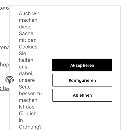
ssend für Golf 7 Modelle bis 195 kW.
Auch wir
machen
diese
Sache
mit den
Cookies.
enasen montiert, da diese keine Klipse haben.
Sie
helfen
Shop
Akzeptieren
uns
dabei,
unsere
Konfigurieren
Seite
o baust DU ihn an! - YouTube
besser zu
Ablehnen
machen.
Ist das
für dich
in
Ordnung?