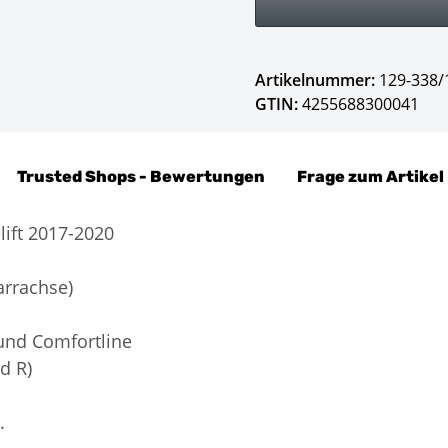
Artikelnummer:
129-338/
GTIN:
4255688300041
Trusted Shops - Bewertungen
Frage zum Artikel
lift 2017-2020
arrachse)
 und Comfortline
d R)
.