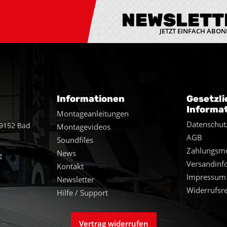
NEWSLETT
JETZT EINFACH ABON
Informationen
Gesetzli
Informa
Montageanleitungen
Datenschut
49152 Bad
Montagevideos
AGB
Soundfiles
Zahlungsmö
News
e
Versandinf
Kontakt
Impressum
Newsletter
Widerrufsr
Hilfe / Support
Vertrag widerrufen