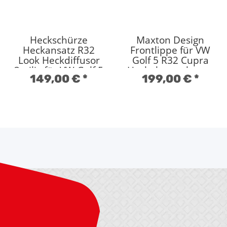
Heckschürze
Maxton Design
Heckansatz R32
Frontlippe für VW
Look Heckdiffusor
Golf 5 R32 Cupra
3teilig für VW Golf 5
Hochglanz schwarz
149,00 €
*
199,00 €
*
ABS grau unlackiert