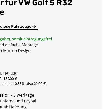
r für VW Golf 5 R32
e
 diese Fahrzeuge
gabe), somit eintragungsfrei.
und einfache Montage
on Maxton Design
l. 19% USt.
P
:
189,00 €
u sparst
10.58%
, also
20,00 €
)
zeit:
1 - 3 Werktage
t Klarna und Paypal
t ab Lieferung