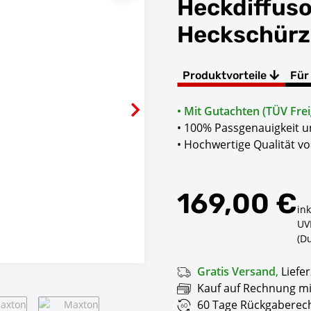
Heckdiffuso
Heckschürz
Produktvorteile
Für
• Mit Gutachten (TÜV Frei
• 100% Passgenauigkeit 
• Hochwertige Qualität v
169,00 €
ink
UV
(D
Gratis Versand
,
Liefer
Kauf auf Rechnung mi
60 Tage Rückgaberech