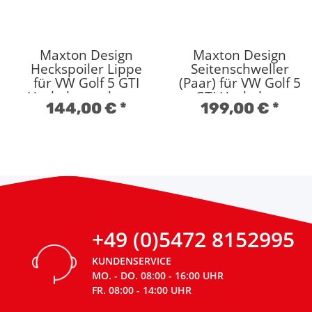
Maxton Design
Maxton Design
Heckspoiler Lippe
Seitenschweller
für VW Golf 5 GTI
(Paar) für VW Golf 5
Hochglanz schwarz
GTI Hochglanz
144,00 €
*
199,00 €
*
schwarz
+49 (0)5472 8152995
KUNDENSERVICE
MO. - DO. 08:00 - 16:00 UHR
FR. 08:00 - 14:00 UHR