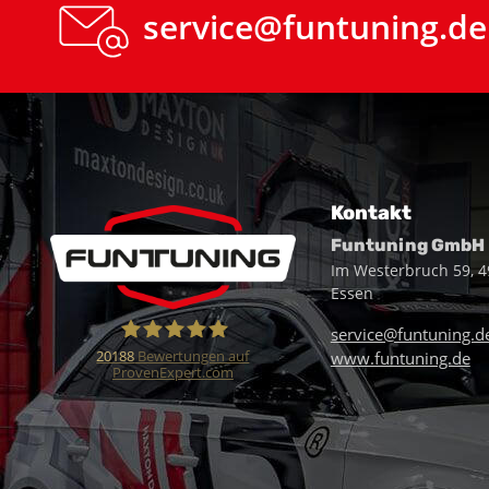
service@funtuning.de
Kontakt
Funtuning GmbH
Im Westerbruch 59, 
Essen
service@funtuning.d
20188
Bewertungen auf
www.funtuning.de
ProvenExpert.com
Funtuning GmbH