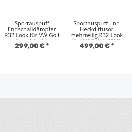
Sportauspuff
Sportauspuff und
Endschalldämpfer
Heckdiffusor
R32 Look für VW Golf
mehrteilig R32 Look
5 und Golf 6
für VW Golf 5 2003-
299,00 €
*
499,00 €
*
Endrohre 100mm
2008 verstellbare
scharfkantig
Endrohre 100mm