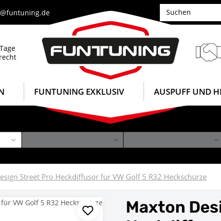
e@funtuning.de
 Tage
recht
N
FUNTUNING EXKLUSIV
AUSPUFF UND H
sign Street Pro Heckdiffusor für VW Golf 5 R32 Heckschürze
Maxton Desi