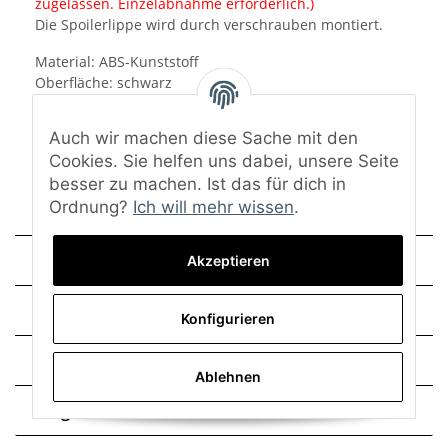
zugelassen. Einzelabnahme erforderlich.)
Die Spoilerlippe wird durch verschrauben montiert.
Material: ABS-Kunststoff
Oberfläche: schwarz
Eine Lackierung ist nicht notwendig.
Auch wir machen diese Sache mit den
Lieferumfang: Frontlippe und Montagematerial
Cookies. Sie helfen uns dabei, unsere Seite
besser zu machen. Ist das für dich in
Ordnung?
Ich will mehr wissen
.
Technische Daten
Akzeptieren
Montage
Konfigurieren
Trusted Shops - Bewertungen
Ablehnen
Frage zum Artikel