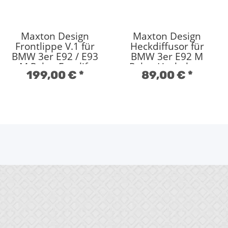
Maxton Design
Maxton Design
Frontlippe V.1 für
Heckdiffusor für
BMW 3er E92 / E93
BMW 3er E92 M
M Paket Facelift
Paket Hochglanz
199,00 €
*
89,00 €
*
Hochglanz schwarz
schwarz