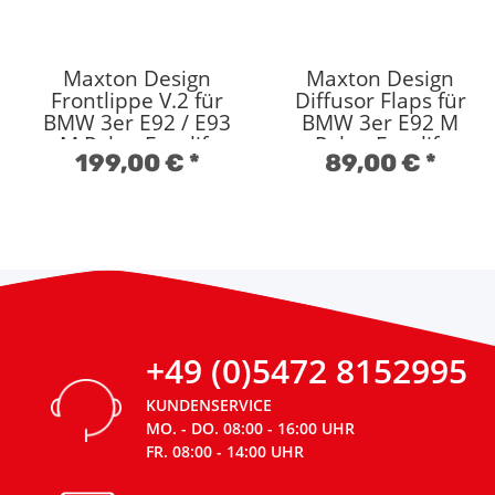
Maxton Design
Maxton Design
Frontlippe V.2 für
Diffusor Flaps für
BMW 3er E92 / E93
BMW 3er E92 M
M Paket Facelift
Paket Facelift
199,00 €
*
89,00 €
*
Hochglanz schwarz
Hochglanz schwarz
+49 (0)5472 8152995
KUNDENSERVICE
MO. - DO. 08:00 - 16:00 UHR
FR. 08:00 - 14:00 UHR