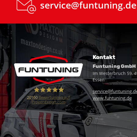
service@funtuning.de
Kontakt
Funtuning GmbH
Im Westerbruch 59, 
Essen
service@funtuning.d
20160
Bewertungen auf
www.funtuning.de
ProvenExpert.com
Funtuning GmbH