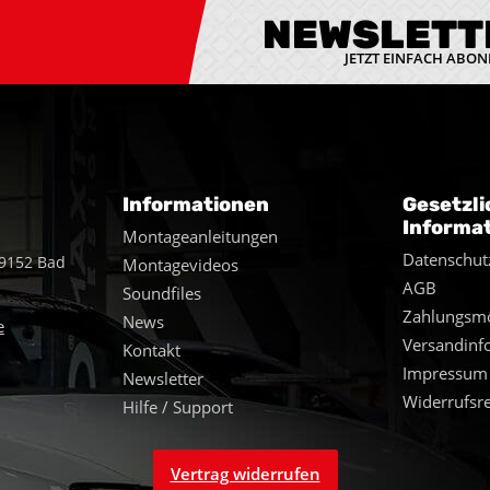
NEWSLETT
JETZT EINFACH ABON
Informationen
Gesetzli
Informa
Montageanleitungen
Datenschut
49152 Bad
Montagevideos
AGB
Soundfiles
Zahlungsmö
News
e
Versandinf
Kontakt
Impressum
Newsletter
Widerrufsr
Hilfe / Support
Vertrag widerrufen