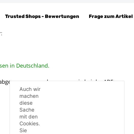
Trusted Shops - Bewertungen
Frage zum Artikel
:
sen in Deutschland.
 abgenommen werden, genau wie bei der ABE.
Auch wir
machen
diese
Sache
mit den
Cookies.
Sie