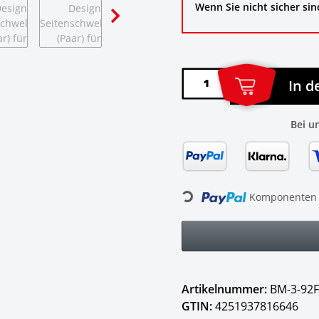
Wenn Sie nicht sicher sin
In 
Bei u
Loading...
Komponenten w
Artikelnummer:
BM-3-92
GTIN:
4251937816646