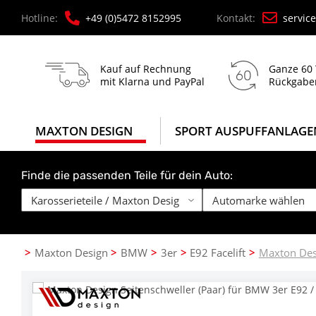
Hotline:
+49 (0)5472 8152995
Kontakt:
servic
Kauf auf Rechnung
Ganze 60
mit Klarna und PayPal
Rückgabe
MAXTON DESIGN
SPORT AUSPUFFANLAGE
Finde die passenden Teile für dein Auto:
Maxton Design
BMW
3er
E92 Facelift
Maxton Desi