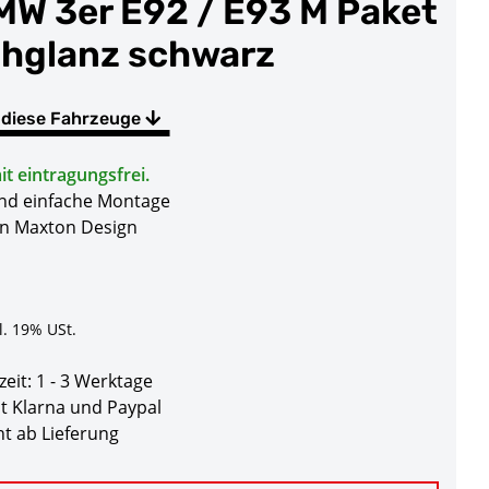
BMW 3er E92 / E93 M Paket
chglanz schwarz
 diese Fahrzeuge
t eintragungsfrei.
und einfache Montage
on Maxton Design
l. 19% USt.
zeit:
1 - 3 Werktage
t Klarna und Paypal
t ab Lieferung