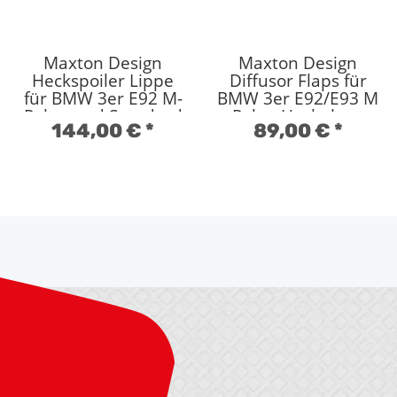
Maxton Design
Maxton Design
Heckspoiler Lippe
Diffusor Flaps für
für BMW 3er E92 M-
BMW 3er E92/E93 M
Paket und Standard
Paket Hochglanz
144,00 €
*
89,00 €
*
Hochglanz schwarz
schwarz