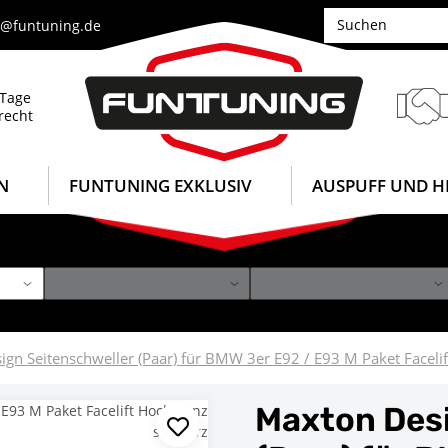
e@funtuning.de
 Tage
recht
N
FUNTUNING EXKLUSIV
AUSPUFF UND H
gn Seitenschweller (Paar) für BMW 3er E92 / E93 M Paket Faceli
Maxton Desi