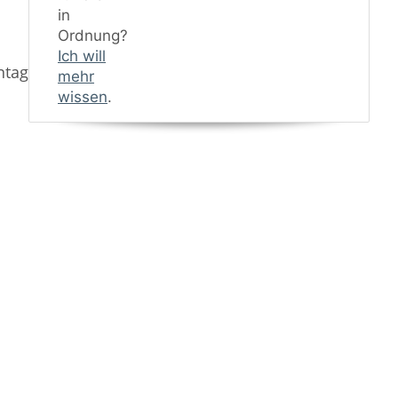
in
Ordnung?
Ich will
ntagematerial
mehr
wissen
.