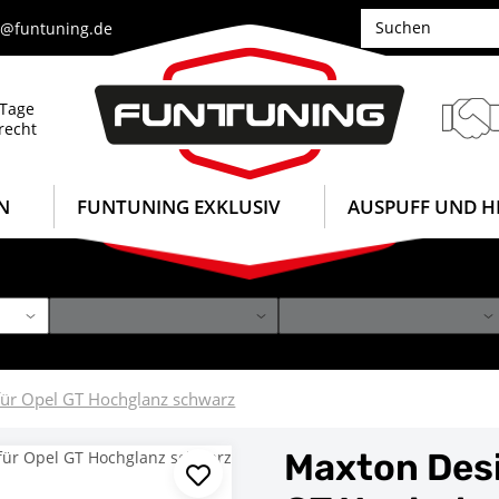
e@funtuning.de
 Tage
recht
N
FUNTUNING EXKLUSIV
AUSPUFF UND H
für Opel GT Hochglanz schwarz
Maxton Desi