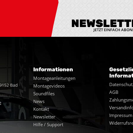
NEWSLETT
JETZT EINFACH ABON
Informationen
Gesetzli
Informa
Montageanleitungen
Datenschut
49152 Bad
Montagevideos
AGB
Soundfiles
Zahlungsmö
News
e
Versandinf
Kontakt
Impressum
Newsletter
Widerrufsr
Hilfe / Support