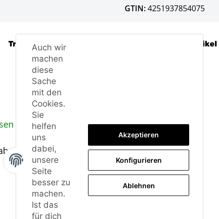
GTIN:
4251937854075
Trusted Shops - Bewertungen
Frage zum Artikel
Auch wir
machen
diese
Sache
mit den
Cookies.
Sie
sen in Deutschland.
helfen
Akzeptieren
uns
dabei,
 abgenommen werden, genau wie bei der ABE.
unsere
Konfigurieren
Seite
besser zu
Ablehnen
machen.
Ist das
für dich