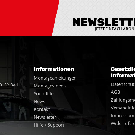
NEWSLETT
JETZT EINFACH ABON
Informationen
Gesetzli
Informa
Montageanleitungen
Datenschut
49152 Bad
Montagevideos
AGB
Soundfiles
Zahlungsmö
News
e
Versandinf
Kontakt
Impressum
Newsletter
Widerrufsr
Hilfe / Support