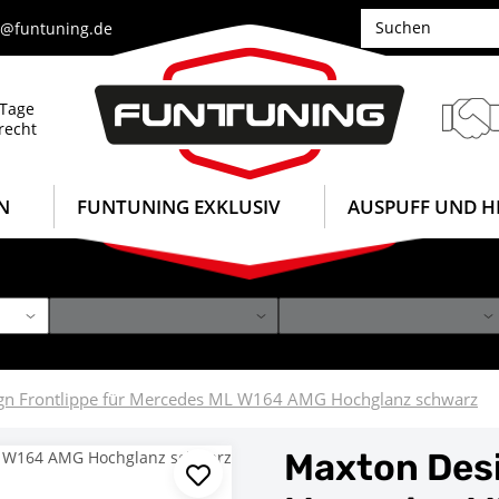
e@funtuning.de
 Tage
recht
N
FUNTUNING EXKLUSIV
AUSPUFF UND H
gn Frontlippe für Mercedes ML W164 AMG Hochglanz schwarz
Maxton Desi