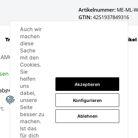
Artikelnummer:
ME-ML-W
GTIN:
4251937849316
Auch wir
machen
Trusted Shops - Bewertungen
Frage zum Artikel
diese
Sache
4 AMG-Versionen 2008-2011
mit den
Cookies.
Sie
sen in Deutschland.
helfen
Akzeptieren
uns
 abgenommen werden, genau wie bei der ABE.
dabei,
unsere
Konfigurieren
Seite
t.
besser zu
Ablehnen
machen.
Ist das
für dich