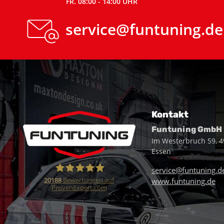
FR. 08:00 - 14:00 UHR
service@funtuning.de
Kontakt
Funtuning GmbH
Im Westerbruch 59, 
Essen
service@funtuning.d
20188
Bewertungen auf
www.funtuning.de
ProvenExpert.com
Funtuning GmbH