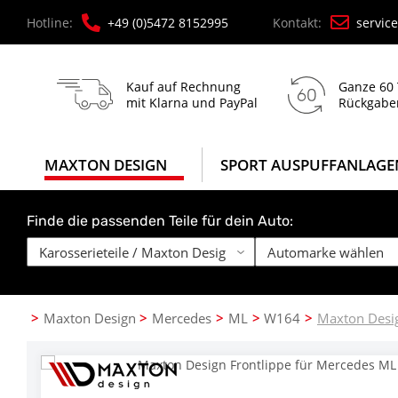
Hotline:
+49 (0)5472 8152995
Kontakt:
servic
Kauf auf Rechnung
Ganze 60
mit Klarna und PayPal
Rückgabe
MAXTON DESIGN
SPORT AUSPUFFANLAGE
Finde die passenden Teile für dein Auto:
Maxton Design
Mercedes
ML
W164
Maxton Desi