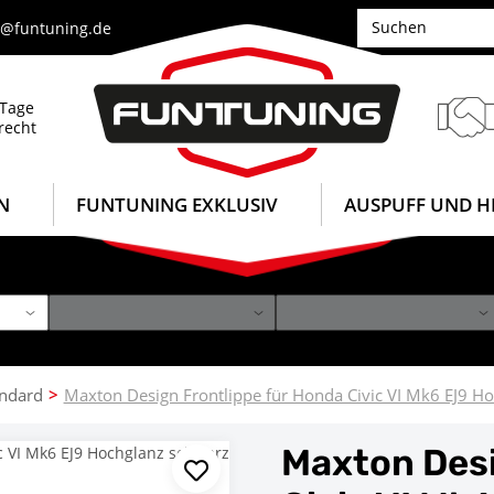
e@funtuning.de
 Tage
recht
N
FUNTUNING EXKLUSIV
AUSPUFF UND H
andard
Maxton Design Frontlippe für Honda Civic VI Mk6 EJ9 H
Maxton Desi