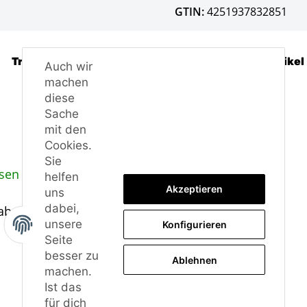
GTIN:
4251937832851
Trusted Shops - Bewertungen
Frage zum Artikel
Auch wir
machen
diese
Sache
mit den
Cookies.
Sie
sen in Deutschland.
helfen
Akzeptieren
uns
dabei,
 abgenommen werden, genau wie bei der ABE.
unsere
Konfigurieren
Seite
besser zu
Ablehnen
machen.
Ist das
für dich