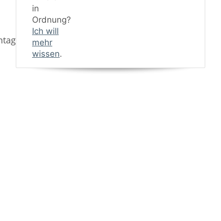
in
Ordnung?
Ich will
ntagematerial
mehr
wissen
.