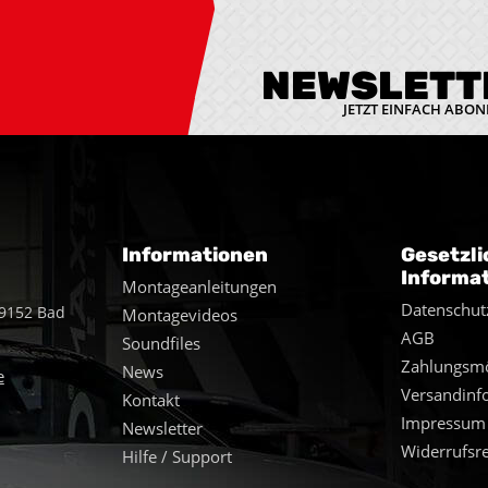
NEWSLETT
JETZT EINFACH ABON
Informationen
Gesetzli
Informa
Montageanleitungen
Datenschut
49152 Bad
Montagevideos
AGB
Soundfiles
Zahlungsmö
News
e
Versandinf
Kontakt
Impressum
Newsletter
Widerrufsr
Hilfe / Support