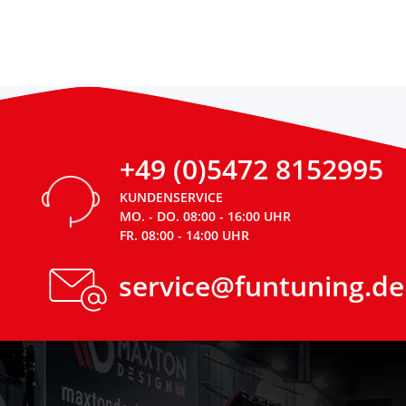
+49 (0)5472 8152995
KUNDENSERVICE
MO. - DO. 08:00 - 16:00 UHR
FR. 08:00 - 14:00 UHR
service@funtuning.de