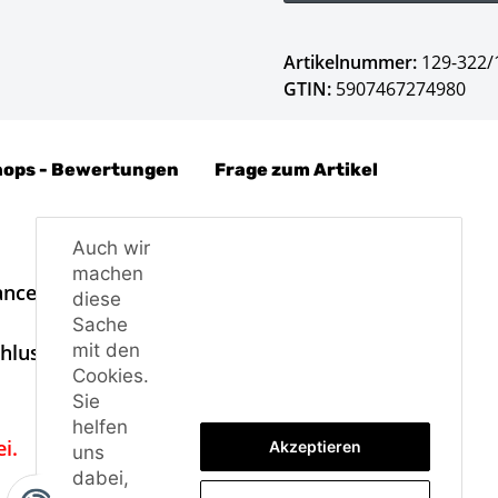
Artikelnummer:
129-322/
GTIN:
5907467274980
hops - Bewertungen
Frage zum Artikel
Auch wir
machen
ance.
diese
Sache
chluss notwendig.
mit den
Cookies.
Sie
helfen
i.
Akzeptieren
uns
dabei,