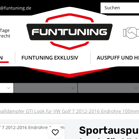
e@funtuning.de
 Tage
recht
N
FUNTUNING EXKLUSIV
AUSPUFF UND H
halldämpfer GTI Look für VW Golf 7 2012-2016 Endrohre 100m
Sportauspuf