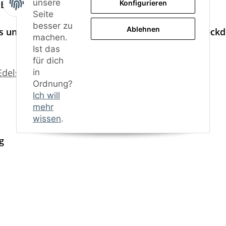
unsere
Endrohren, passend für alle Modelle bis 195 kW.
Konfigurieren
Seite
besser zu
Ablehnen
s unserem Shop, oder mit dem originalen GTI Heckdi
machen.
Ist das
für dich
EdelstahlVariante - YouTube
in
Ordnung?
Ich will
mehr
wissen
.
g