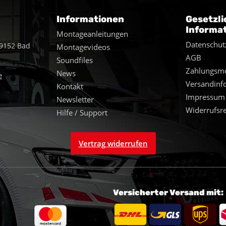
Informationen
Gesetzli
Informa
Montageanleitungen
Datenschut
49152 Bad
Montagevideos
AGB
Soundfiles
Zahlungsmö
News
e
Versandinf
Kontakt
Impressum
Newsletter
Widerrufsr
Hilfe / Support
Vertrag widerrufen
Versicherter Versand mit: