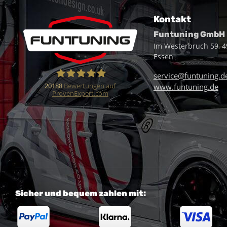
Kontakt
Funtuning GmbH
Im Westerbruch 59, 
Essen
service@funtuning.d
20188
Bewertungen auf
www.funtuning.de
ProvenExpert.com
Funtuning GmbH
Sicher und bequem zahlen mit: