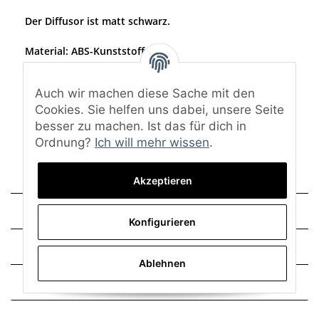
Der Diffusor ist matt schwarz.
Material: ABS-Kunststoff
Oberfläche: Matt schwarz
Eine Lackierung ist nicht notwendig.
Auch wir machen diese Sache mit den
Cookies. Sie helfen uns dabei, unsere Seite
Lieferumfang: Heckdiffusor, Montagezubehör und
Gutachten
besser zu machen. Ist das für dich in
Ordnung?
Ich will mehr wissen
.
Akzeptieren
Technische Daten
Konfigurieren
Trusted Shops - Bewertungen
Ablehnen
Frage zum Artikel