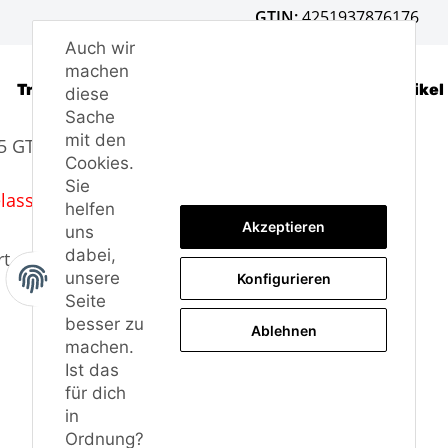
GTIN:
4251937876176
Auch wir
machen
Trusted Shops - Bewertungen
Frage zum Artikel
diese
Sache
mit den
 5 GTI 2015-2017
Cookies.
Sie
lassen. Einzelabnahme erforderlich.)
helfen
Akzeptieren
uns
dabei,
t.
unsere
Konfigurieren
Seite
besser zu
Ablehnen
machen.
Ist das
für dich
in
Ordnung?