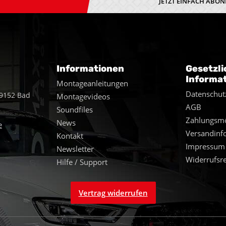
JETZT EINFACH ABON
Informationen
Gesetzli
Informa
Montageanleitungen
Datenschut
49152 Bad
Montagevideos
AGB
Soundfiles
Zahlungsmö
News
e
Versandinf
Kontakt
Impressum
Newsletter
Widerrufsr
Hilfe / Support
Vertrag widerrufen