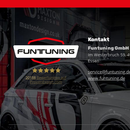
Kontakt
Funtuning GmbH
Im Westerbruch 59, 
Essen
service@funtuning.d
20188
Bewertungen auf
www.funtuning.de
ProvenExpert.com
Funtuning GmbH