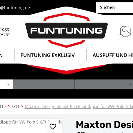
e@funtuning.de
 Tage
recht
N
FUNTUNING EXKLUSIV
AUSPUFF UND H
2017
GTI
Maxton Design Street Pro Frontlippe für VW Polo 5 GT
Maxton Desi