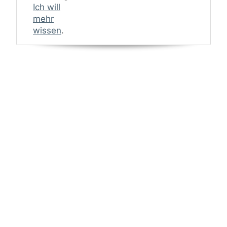
Ich will
mehr
wissen
.