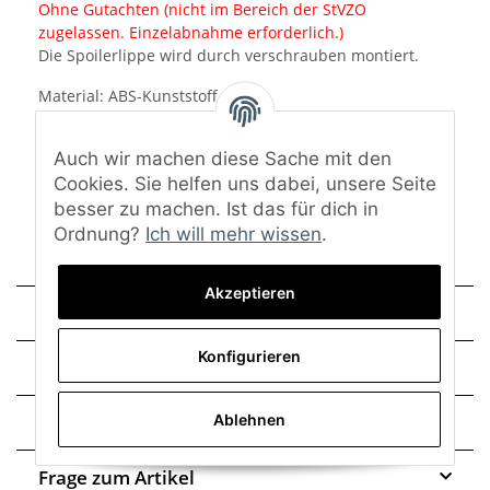
Ohne Gutachten (nicht im Bereich der StVZO
zugelassen. Einzelabnahme erforderlich.)
Die Spoilerlippe wird durch verschrauben montiert.
Material: ABS-Kunststoff
Oberfläche: schwarz
Eine Lackierung ist nicht notwendig.
Auch wir machen diese Sache mit den
Lieferumfang: Frontlippe und Montagematerial
Cookies. Sie helfen uns dabei, unsere Seite
besser zu machen. Ist das für dich in
Ordnung?
Ich will mehr wissen
.
Akzeptieren
Technische Daten
Konfigurieren
Montage
Trusted Shops - Bewertungen
Ablehnen
Frage zum Artikel