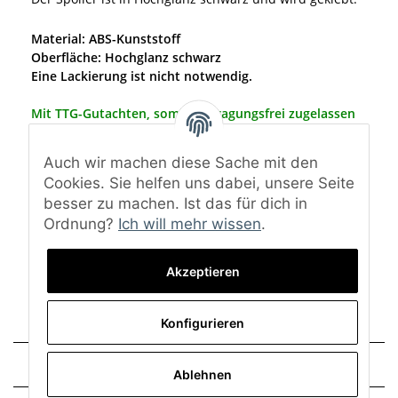
Material: ABS-Kunststoff
Oberfläche: Hochglanz schwarz
Eine Lackierung ist nicht notwendig.
Mit TTG-Gutachten, somit eintragungsfrei zugelassen
in Deutschland.
Auch wir machen diese Sache mit den
Cookies. Sie helfen uns dabei, unsere Seite
Teile mit einer TTG müssen nicht mehr vom TÜV
besser zu machen. Ist das für dich in
abgenommen werden, genau wie bei der
Ordnung?
Ich will mehr wissen
.
ABE.
Lieferumfang: Heckscheibenblende, TTG-Gutachten
und Montagematerial
Akzeptieren
Konfigurieren
Technische Daten
Ablehnen