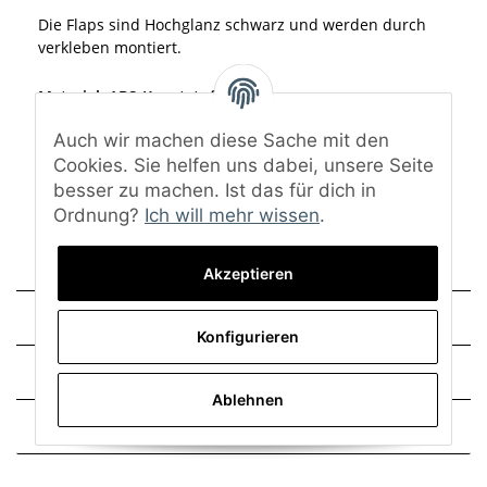
Die Flaps sind Hochglanz schwarz und werden durch
verkleben montiert.
Material: ABS-Kunststoff
Oberfläche: Hochglanz schwarz
Auch wir machen diese Sache mit den
Eine Lackierung ist nicht notwendig.
Cookies. Sie helfen uns dabei, unsere Seite
Lieferumfang: Nur die beiden Flaps
besser zu machen. Ist das für dich in
Ordnung?
Ich will mehr wissen
.
Akzeptieren
Technische Daten
Konfigurieren
Trusted Shops - Bewertungen
Ablehnen
Frage zum Artikel