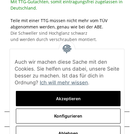
Mit TTG-Gutachten, somit eintragungsfrei zugelassen in
Deutschland.
Teile mit einer TTG müssen nicht mehr vom TÜV
abgenommen werden, genau wie bei der ABE.
Die Schweller sind Hochglanz schwarz
und werden durch verschrauben montiert.
Material: ABS-Kunststoff
Oberfläche: Hochglanz schwarz
Auch wir machen diese Sache mit den
Eine Lackierung ist nicht notwendig.
Cookies. Sie helfen uns dabei, unsere Seite
besser zu machen. Ist das für dich in
Lieferumfang: Seitenschweller, TTG-Gutachten und
Ordnung?
Ich will mehr wissen
.
Montagematerial
Akzeptieren
Konfigurieren
Technische Daten
Ablehnen