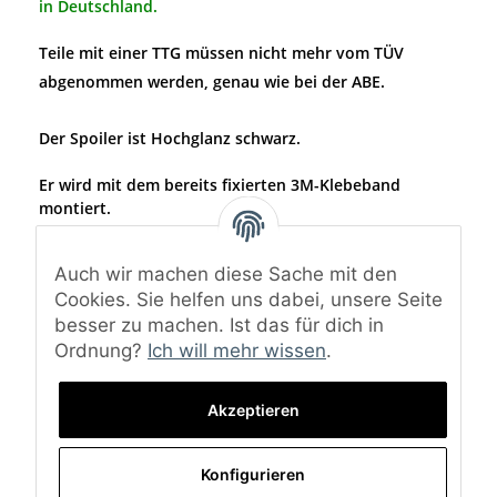
in Deutschland.
Teile mit einer TTG müssen nicht mehr vom TÜV
abgenommen werden, genau wie bei der ABE.
Der Spoiler ist Hochglanz schwarz.
Er wird mit dem bereits fixierten 3M-Klebeband
montiert.
Material: ABS-Kunststoff
Auch wir machen diese Sache mit den
Oberfläche: Hochglanz schwarz
Cookies. Sie helfen uns dabei, unsere Seite
(Bei dem Spoiler ist nur die Oberseite lackiert. Die
besser zu machen. Ist das für dich in
Unterseite ist schwarz matt.)
Ordnung?
Ich will mehr wissen
.
Lieferumfang: Heckspoiler Lippe, TTG-Gutachten und
Montagematerial
Akzeptieren
Konfigurieren