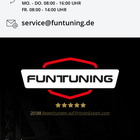
MO. - DO. 08:00 - 16:00 UHR
FR. 08:00 - 14:00 UHR
service@funtuning.de
20188
Bewertungen auf ProvenExpert.com
Funtuning GmbH