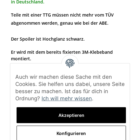
in Deutschland.
Teile mit einer TTG müssen nicht mehr vom TÜV
abgenommen werden, genau wie bei der ABE.
Der Spoiler ist Hochglanz schwarz.
Er wird mit dem bereits fixierten 3M-Klebeband
montiert.
Material: ABS-Kunststoff
Auch wir machen diese Sache mit den
Oberfläche: Hochglanz schwarz
Cookies. Sie helfen uns dabei, unsere Seite
(Bei dem Spoiler ist nur die Oberseite lackiert. Die
besser zu machen. Ist das für dich in
Unterseite ist schwarz matt.)
Ordnung?
Ich will mehr wissen
.
Lieferumfang: Heckspoiler Lippe, TTG-Gutachten und
Montagematerial
Akzeptieren
Konfigurieren