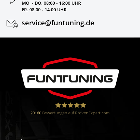
MO. - DO. 08:00 - 16:00 UHR
FR. 08:00 - 14:00 UHR
service@funtuning.de
20160
Bewertungen auf ProvenExpert.com
Funtuning GmbH