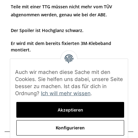
Teile mit einer TTG müssen nicht mehr vom TÜV
abgenommen werden, genau wie bei der ABE.
Der Spoiler ist Hochglanz schwarz.
Er wird mit dem bereits fixierten 3M-Klebeband
montiert.
Material: ABS-Kunststoff
Oberfläche: Hochglanz schwarz
Auch wir machen diese Sache mit den
(Bei dem Spoiler ist nur die Oberseite lackiert. Die
Cookies. Sie helfen uns dabei, unsere Seite
Unterseite ist schwarz matt.)
besser zu machen. Ist das für dich in
Ordnung?
Ich will mehr wissen
.
Lieferumfang: Heckspoiler Lippe, TTG-Gutachten und
Montagematerial
Akzeptieren
Konfigurieren