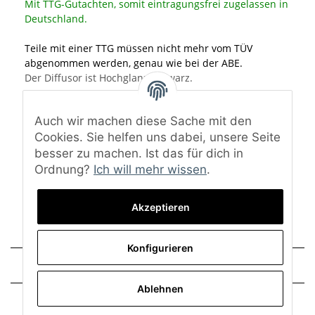
Mit TTG-Gutachten, somit eintragungsfrei zugelassen in
Deutschland.
Teile mit einer TTG müssen nicht mehr vom TÜV
abgenommen werden, genau wie bei der ABE.
Der Diffusor ist Hochglanz schwarz.
Material: ABS-Kunststoff
Auch wir machen diese Sache mit den
Oberfläche: Hochglanz schwarz
Eine Lackierung ist nicht notwendig.
Cookies. Sie helfen uns dabei, unsere Seite
besser zu machen. Ist das für dich in
Lieferumfang: Heckdiffusor, TTG-Gutachten und
Ordnung?
Ich will mehr wissen
.
Montagematerial
Akzeptieren
Konfigurieren
Technische Daten
Ablehnen
Trusted Shops - Bewertungen