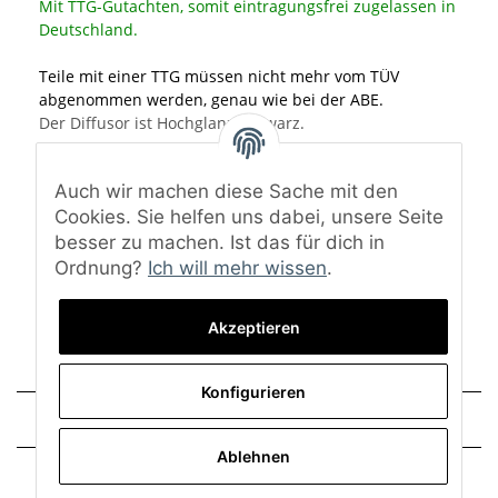
Mit TTG-Gutachten, somit eintragungsfrei zugelassen in
Deutschland.
Teile mit einer TTG müssen nicht mehr vom TÜV
abgenommen werden, genau wie bei der ABE.
Der Diffusor ist Hochglanz schwarz.
Material: ABS-Kunststoff
Auch wir machen diese Sache mit den
Oberfläche: Hochglanz schwarz
Eine Lackierung ist nicht notwendig.
Cookies. Sie helfen uns dabei, unsere Seite
besser zu machen. Ist das für dich in
Lieferumfang: Heckdiffusor, TTG-Gutachten und
Ordnung?
Ich will mehr wissen
.
Montagematerial
Akzeptieren
Konfigurieren
Technische Daten
Ablehnen
Trusted Shops - Bewertungen