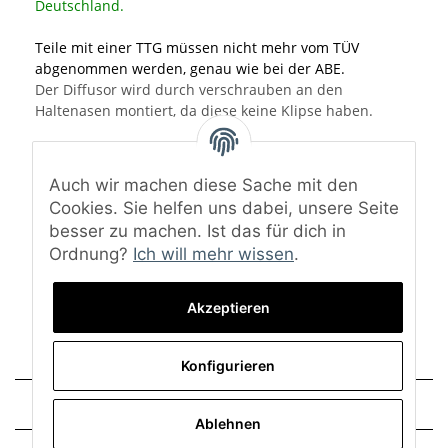
Deutschland.
Teile mit einer TTG müssen nicht mehr vom TÜV
abgenommen werden, genau wie bei der ABE.
Der Diffusor wird durch verschrauben an den
Haltenasen montiert, da diese keine Klipse haben.
Ein Beispielmontagevideo finden Sie bei uns im Shop
Material: ABS-Kunststoff
Auch wir machen diese Sache mit den
Oberfläche: Schwarz Hochglanz
Cookies. Sie helfen uns dabei, unsere Seite
Eine Lackierung ist nicht notwendig.
besser zu machen. Ist das für dich in
Ordnung?
Ich will mehr wissen
.
Lieferumfang: Heckdiffusor, TTG-Gutachten und
Montagematerial
Akzeptieren
Konfigurieren
Technische Daten
Ablehnen