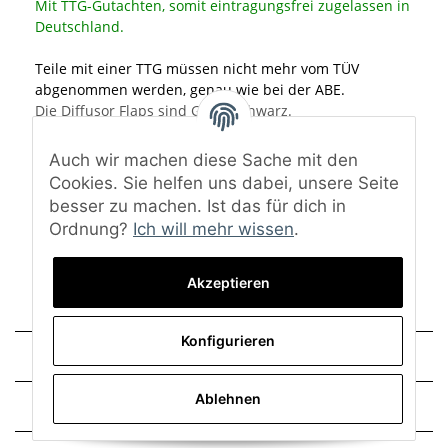
Mit TTG-Gutachten, somit eintragungsfrei zugelassen in
Deutschland.
Teile mit einer TTG müssen nicht mehr vom TÜV
abgenommen werden, genau wie bei der ABE.
Die Diffusor Flaps sind Glanz schwarz.
Material: ABS-Kunststoff
Auch wir machen diese Sache mit den
Oberfläche: Hochglanz schwarz
Cookies. Sie helfen uns dabei, unsere Seite
Eine Lackierung ist nicht notwendig.
besser zu machen. Ist das für dich in
Ordnung?
Ich will mehr wissen
.
Lieferumfang: Diffusor Flaps und TTG-Gutachten
Akzeptieren
Konfigurieren
Technische Daten
Ablehnen
Trusted Shops - Bewertungen